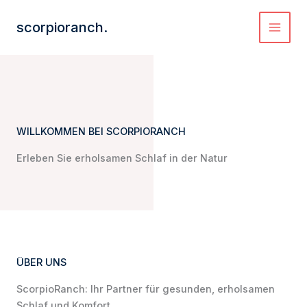
Zum
Inhalt
scorpioranch.
MAI
springen
MEN
WILLKOMMEN BEI SCORPIORANCH
Erleben Sie erholsamen Schlaf in der Natur
ÜBER UNS
ScorpioRanch: Ihr Partner für gesunden, erholsamen
Schlaf und Komfort